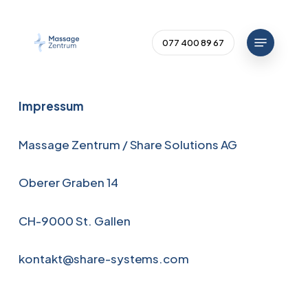
Skip
to
Menu
Close
077 400 89 67
main
Menu
content
Impressum
Massage Zentrum / Share Solutions AG
Oberer Graben 14
CH-9000 St. Gallen
kontakt@share-systems.com